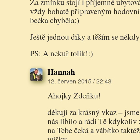
Za zmínku stojí i příjemné ubytová
vždy bohatě připraveným hodovní
bečka chyběla;)
Ještě jednou díky a těším se někdy
PS: A nekuř tolik!:)
Hannah
12. červen 2015 / 22:43
Ahojky Zdeňku!
děkuji za krásný vkaz – jsme 
nás líbilo a rádi Tě kdykoliv
na Tebe čeká a vábítko takté
výšky.