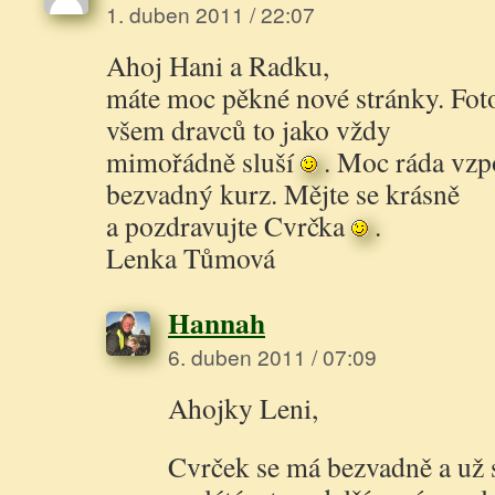
1. duben 2011 / 22:07
Ahoj Hani a Radku,
máte moc pěkné nové stránky. Foto
všem dravců to jako vždy
mimořádně sluší
. Moc ráda vz
bezvadný kurz. Mějte se krásně
a pozdravujte Cvrčka
.
Lenka Tůmová
Hannah
6. duben 2011 / 07:09
Ahojky Leni,
Cvrček se má bezvadně a už s