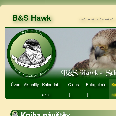
B&S Hawk
Škola tradičního sokolni
Úvod
Aktuality
Kalendář
O nás
Fotogalerie
Kn
akcí
↓
↓
ná
Kniha návštěv