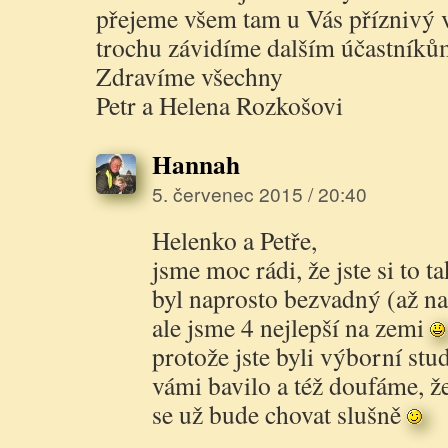
přejeme všem tam u Vás příznivý ví
trochu závidíme dalším účastník
Zdravíme všechny
Petr a Helena Rozkošovi
Hannah
5. červenec 2015 / 20:40
Helenko a Petře,
jsme moc rádi, že jste si to t
byl naprosto bezvadný (až na
ale jsme 4 nejlepší na zemi
protože jste byli výborní stu
vámi bavilo a též doufáme, ž
se už bude chovat slušně