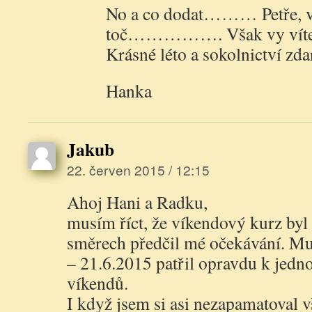
No a co dodat……… Petře, vi
toč……………. Však vy víte
Krásné léto a sokolnictví zda
Hanka
Jakub
22. červen 2015 / 12:15
Ahoj Hani a Radku,
musím říct, že víkendový kurz byl
směrech předčil mé očekávání. Mus
– 21.6.2015 patřil opravdu k jedn
víkendů.
I když jsem si asi nezapamatoval 