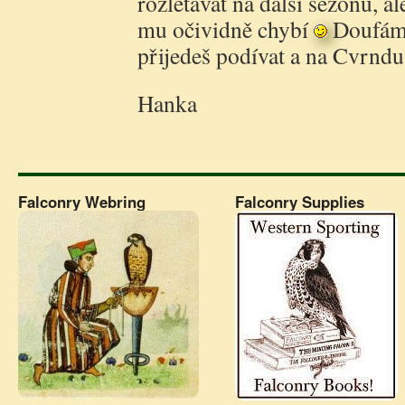
rozlétávat na další sezónu, al
mu očividně chybí
Doufám,
přijedeš podívat a na Cvrndu
Hanka
Falconry Webring
Falconry Supplies