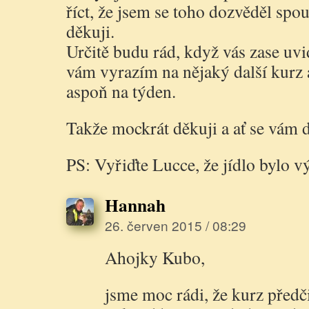
říct, že jsem se toho dozvěděl spo
děkuji.
Určitě budu rád, když vás zase uv
vám vyrazím na nějaký další kurz a
aspoň na týden.
Takže mockrát děkuji a ať se vám d
PS: Vyřiďte Lucce, že jídlo bylo 
Hannah
26. červen 2015 / 08:29
Ahojky Kubo,
jsme moc rádi, že kurz předči