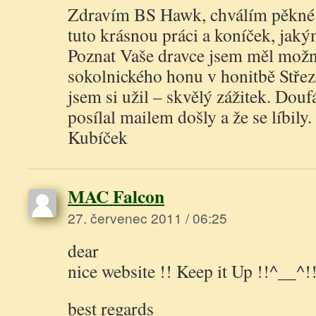
Zdravím BS Hawk, chválím pěkné 
tuto krásnou práci a koníček, jaký
Poznat Vaše dravce jsem měl možn
sokolnického honu v honitbě Střez
jsem si užil – skvělý zážitek. Douf
posílal mailem došly a že se líbil
Kubíček
MAC Falcon
27. červenec 2011 / 06:25
dear
nice website !! Keep it Up !!^__^!
best regards