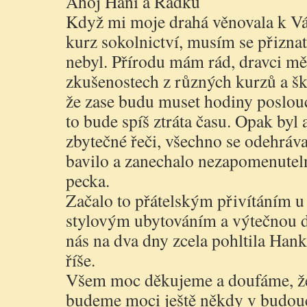
Ahoj Hani a Radku
Když mi moje drahá věnovala k 
kurz sokolnictví, musím se přizna
nebyl. Přírodu mám rád, dravci mě 
zkušenostech z různých kurzů a šk
že zase budu muset hodiny poslouc
to bude spíš ztráta času. Opak byl
zbytečné řeči, všechno se odehráva
bavilo a zanechalo nezapomenuteln
pecka.
Začalo to přátelským přivítáním 
stylovým ubytováním a výtečnou 
nás na dva dny zcela pohltila Hank
říše.
Všem moc děkujeme a doufáme, že 
budeme moci ještě někdy v budou