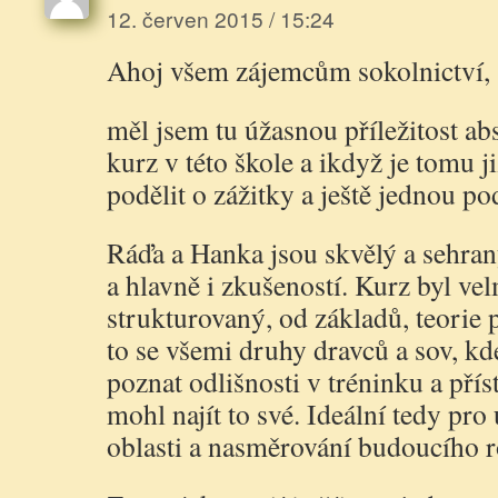
12. červen 2015 / 15:24
Ahoj všem zájemcům sokolnictví,
měl jsem tu úžasnou příležitost a
kurz v této škole a ikdyž je tomu ji
podělit o zážitky a ještě jednou po
Ráďa a Hanka jsou skvělý a sehran
a hlavně i zkušeností. Kurz byl ve
strukturovaný, od základů, teorie 
to se všemi druhy dravců a sov, k
poznat odlišnosti v tréninku a pří
mohl najít to své. Ideální tedy pro
oblasti a nasměrování budoucího 